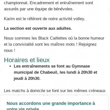
championnat. Encadrement et entraînement sont
assurés par une équipe de bénévoles.
Karim est le référent de notre activité volley.
La section est ouverte aux adultes.
Nous sommes les Black Caillettes où la bonne humeur
et la convivialité sont les maîtres mots ! Rejoignez
nous !
Horaires et lieux
Les entraînements se font au Gymnase
municipal de Chabeuil, les lundi à 20h30 et
jeudi à 20h30.
Les matchs à domicile se font sur les mêmes créneaux
selon l’équipe considérée. Les matchs à l’extérieur,
quant à eux, se font en fonction des disponibilités des
Nous accordons une grande importance à
gymnases des équipes recevantes.
votre vie privée.