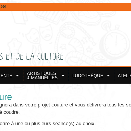
 84
ARTISTIQUES
TENTE
LUDOTHÈQUE
ATELI
& MANUELLES
ure
ra dans votre projet couture et vous délivrera tous les sec
à coudre.
rire à une ou plusieurs séance(s) au choix.