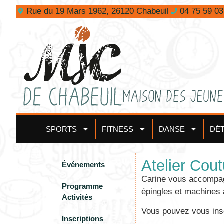
Rue du 19 Mars 1962, 26120 Chabeuil
04 75 59 03
SPORTS
FITNESS
DANSE
DÉ
Atelier Cout
Événements
Carine vous accompagne
Programme
épingles et machines 
Activités
Vous pouvez vous insc
Inscriptions