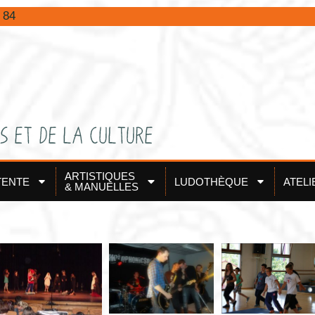
 84
ARTISTIQUES
TENTE
LUDOTHÈQUE
ATELI
& MANUELLES